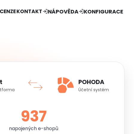
NÁPOVĚDA
KONFIGURACE
ECENZE
KONTAKT
t
POHODA
atforma
Účetní systém
937
napojených e-shopů