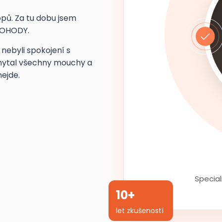
hopů. Za tu dobu jsem
 POHODY.
 nebyli spokojení s
chytal všechny mouchy a
nejde.
Specia
10+
let zkušeností