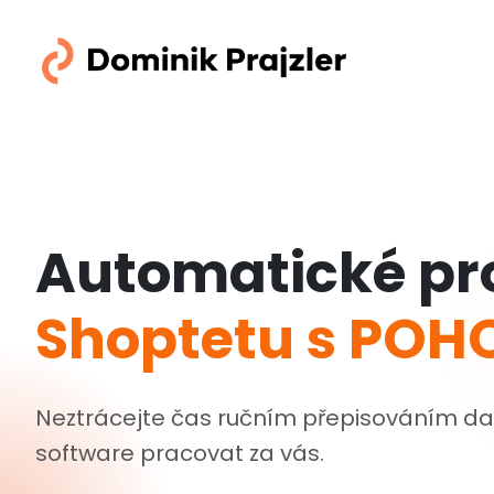
Skip
to
content
Automatické pr
Shoptetu s PO
Neztrácejte čas ručním přepisováním da
software pracovat za vás.