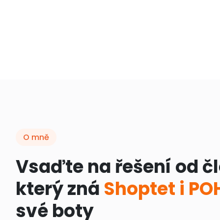
O mně
Vsaďte na řešení od č
který zná
Shoptet i P
své boty