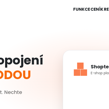
FUNKCE
CENÍK
R
opojení
Shopte
HODOU
E-shop pl
t. Nechte