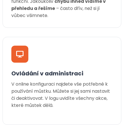
funkční. Jakoukoliv
chybu ihned vidíme v
přehledu a řešíme
– často dřív, než si jí
vůbec všimnete.
Ovládání v administraci
V online konfiguraci najdete vše potřebné k
používání můstku. Můžete si jej sami nastavit
či deaktivovat. V logu uvidíte všechny akce,
které můstek dělá.